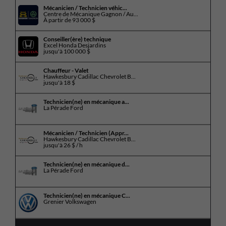
Mécanicien / Technicien véhic...
Centre de Mécanique Gagnon / Au...
À partir de
93 000 $
Conseiller(ère) technique
Excel Honda Desjardins
jusqu'à
100 000 $
Chauffeur - Valet
Hawkesbury Cadillac Chevrolet B...
jusqu'à
18 $
Technicien(ne) en mécanique a...
La Pérade Ford
Mécanicien / Technicien (Appr...
Hawkesbury Cadillac Chevrolet B...
jusqu'à
26 $ / h
Technicien(ne) en mécanique d...
La Pérade Ford
Technicien(ne) en mécanique C...
Grenier Volkswagen