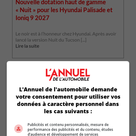
Nouvelle dotation haut de gamme
« Nuit » pour les Hyundai Palisade et
Ioniq 9 2027
L
p
Le noir est à l’honneur chez Hyundai. Après avoir
p
lancé la version Nuit du Tucson [...]
L
Lire la suite
L'Annuel de l'automobile demande
votre consentement pour utiliser vos
données à caractère personnel dans
les cas suivants :
Publicités et contenu personnalisés, mesure de
performance des publicités et du contenu, études
d’audience et développement de services