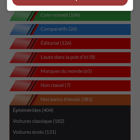
Biographie (21)
Coin-conseil (106)
Comparatifs (26)
Éditorial (126)
L'auto dans la pub d'ici (8)
Marques du monde (65)
Non classé (7)
Nos bancs d'essais (381)
Éphémérides (404)
Voitures classique (182)
Voitures écolo (131)