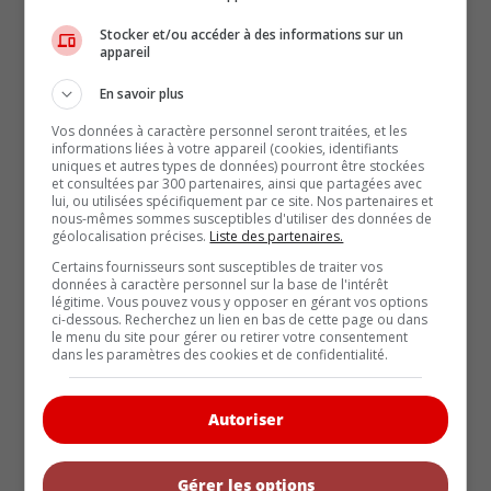
Stocker et/ou accéder à des informations sur un
appareil
En savoir plus
ARTICLES RÉCENTS
Vos données à caractère personnel seront traitées, et les
informations liées à votre appareil (cookies, identifiants
Nouvelle dotation haut de gamme « Nuit » pour les
uniques et autres types de données) pourront être stockées
Hyundai Palisade et Ioniq 9 2027
et consultées par 300 partenaires, ainsi que partagées avec
lui, ou utilisées spécifiquement par ce site. Nos partenaires et
La Chevrolet Camaro reviendra en 2029 avec 4 portes
nous-mêmes sommes susceptibles d'utiliser des données de
géolocalisation précises.
Liste des partenaires.
Holand Automotive rachète une partie du
portefeuille de John Scotti Leasing
Certains fournisseurs sont susceptibles de traiter vos
données à caractère personnel sur la base de l'intérêt
Holand Automotive rachète une partie du
légitime. Vous pouvez vous y opposer en gérant vos options
portefeuille de John Scotti Leasing
ci-dessous. Recherchez un lien en bas de cette page ou dans
le menu du site pour gérer ou retirer votre consentement
Toyota prépare une nouvelle génération de batteries
dans les paramètres des cookies et de confidentialité.
hybrides
Autoriser
Actualités (5867)
Gérer les options