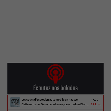
Écoutez nos balados
Les coûts d’entretien automobile en hausse
47:55
Cette semaine, Benoit et Alain reçoivent Alain Blondeau, propriétaire d’un atelier mécanique qui parle de la nouvelle réalité des coûts d’entretien en automobile. En essai routier, Alain a cinq propositions estivales et Benoit a pris la route avec une BMW i4 M60 pour ce dernier épisode de la saison. Bon été à tous!
19 Juin.