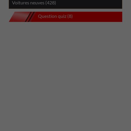
Voitures neuves (428)
Question quiz (8)