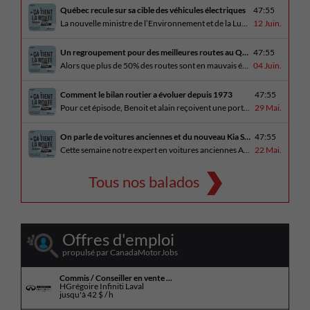
Québec recule sur sa cible des véhicules électriques
47:55
La nouvelle ministre de l’Environnement et de la Lutte contre les changements climatiques, Pascale Déry, doit confirmer que les VZE représenteront désormais 80% des ventes de véhicules neufs en 2035. Benoit et Alain en discutent avec Daniel Breton. Ils reçoivent également Bertrand Godin, qui parle d’Élégance Trois-Rivières. En essai routier Alain a roulé le Mitsubishi [...]
12 Juin.
Un regroupement pour des meilleures routes au Québec
47:55
Alors que plus de 50% des routes sont en mauvais état, le regroupement pour des meilleures routes au Québec voit le jour. Dans cet épisode, Benoit et Alain discutent avec Me Caroline Amireault, directrice générale de l’Association des constructeurs de routes et grands travaux du Québec. En essai routier Alain prend la route avec le [...]
04 Juin.
Comment le bilan routier a évoluer depuis 1973
47:55
Pour cet épisode, Benoit et alain reçoivent une porte parole de la SAAQ, Geneviève Côté, qui parle de l’actuelle campagne publicitaire au sujet du bilan routier et des gestes concrets pour diminuer les décès sur nos routes. On parle aussi au président de Lexus Canada, Martin Gilbert, de la nouvelle Lexus ES. En essai routier, [...]
29 Mai.
On parle de voitures anciennes et du nouveau Kia Seltos 2027
47:55
Cette semaine notre expert en voitures anciennes André Fitzback vient donner des trucs pour ne pas perdre ses enjoliveurs sur nos vieilles voitures. Benoit revient de la Corée du Sud et nous offre un essai exclusif du Kia Seltos 2027 qui arrive plus tard cet été et Alain a fait l’essai du Toyota Tundra hybride.
22 Mai.
Tous nos balados
Offres d'emploi
propulsé par CanadaMotorJobs
Commis / Conseiller en vente ...
HGrégoire Infiniti Laval
jusqu'à
42 $ / h