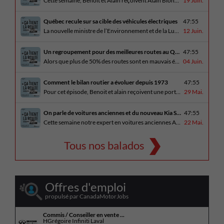
Cette semaine, Benoit et Alain reçoivent Alain Blondeau, propriétaire d’un atelier mécanique qui parle de la nouvelle réalité des coûts d’entretien en automobile. En essai routier, Alain a cinq propositions estivales et Benoit a pris la route avec une BMW i4 M60 pour ce dernier épisode de la saison. Bon été à tous!
19 Juin.
Québec recule sur sa cible des véhicules électriques
47:55
La nouvelle ministre de l’Environnement et de la Lutte contre les changements climatiques, Pascale Déry, doit confirmer que les VZE représenteront désormais 80% des ventes de véhicules neufs en 2035. Benoit et Alain en discutent avec Daniel Breton. Ils reçoivent également Bertrand Godin, qui parle d’Élégance Trois-Rivières. En essai routier Alain a roulé le Mitsubishi [...]
12 Juin.
Un regroupement pour des meilleures routes au Québec
47:55
Alors que plus de 50% des routes sont en mauvais état, le regroupement pour des meilleures routes au Québec voit le jour. Dans cet épisode, Benoit et Alain discutent avec Me Caroline Amireault, directrice générale de l’Association des constructeurs de routes et grands travaux du Québec. En essai routier Alain prend la route avec le [...]
04 Juin.
Comment le bilan routier a évoluer depuis 1973
47:55
Pour cet épisode, Benoit et alain reçoivent une porte parole de la SAAQ, Geneviève Côté, qui parle de l’actuelle campagne publicitaire au sujet du bilan routier et des gestes concrets pour diminuer les décès sur nos routes. On parle aussi au président de Lexus Canada, Martin Gilbert, de la nouvelle Lexus ES. En essai routier, [...]
29 Mai.
On parle de voitures anciennes et du nouveau Kia Seltos 2027
47:55
Cette semaine notre expert en voitures anciennes André Fitzback vient donner des trucs pour ne pas perdre ses enjoliveurs sur nos vieilles voitures. Benoit revient de la Corée du Sud et nous offre un essai exclusif du Kia Seltos 2027 qui arrive plus tard cet été et Alain a fait l’essai du Toyota Tundra hybride.
22 Mai.
Tous nos balados
Offres d'emploi
propulsé par CanadaMotorJobs
Commis / Conseiller en vente ...
HGrégoire Infiniti Laval