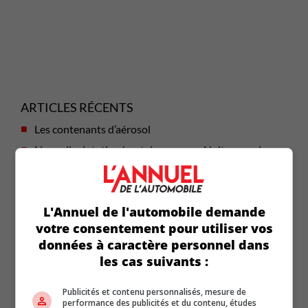
ARTICLES RÉCENTS
Les contenants d’aérosol
Nouvelle dotation haut de gamme « Nuit » pour les
Hyundai Palisade et Ioniq 9 2027
La Chevrolet Camaro reviendra en 2029 avec 4 portes
Holand Automotive rachète une partie du
L'Annuel de l'automobile demande
portefeuille de John Scotti Leasing
votre consentement pour utiliser vos
Holand Automotive rachète une partie du
données à caractère personnel dans
portefeuille de John Scotti Leasing
les cas suivants :
Publicités et contenu personnalisés, mesure de
Actualités (5867)
performance des publicités et du contenu, études