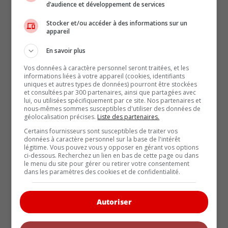
d’audience et développement de services
Biographie (21)
Stocker et/ou accéder à des informations sur un
appareil
Coin-conseil (107)
En savoir plus
Comparatifs (26)
Vos données à caractère personnel seront traitées, et les
informations liées à votre appareil (cookies, identifiants
Éditorial (126)
uniques et autres types de données) pourront être stockées
et consultées par 300 partenaires, ainsi que partagées avec
lui, ou utilisées spécifiquement par ce site. Nos partenaires et
L'auto dans la pub d'ici (8)
nous-mêmes sommes susceptibles d'utiliser des données de
géolocalisation précises.
Liste des partenaires.
Marques du monde (65)
Certains fournisseurs sont susceptibles de traiter vos
données à caractère personnel sur la base de l'intérêt
légitime. Vous pouvez vous y opposer en gérant vos options
Non classé (7)
ci-dessous. Recherchez un lien en bas de cette page ou dans
le menu du site pour gérer ou retirer votre consentement
dans les paramètres des cookies et de confidentialité.
Nos bancs d'essais (381)
Éphémérides (404)
Autoriser
Voitures classique (182)