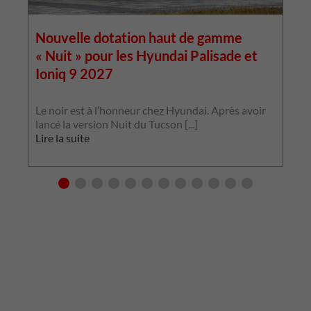
Nouvelle dotation haut de gamme
« Nuit » pour les Hyundai Palisade et
Ioniq 9 2027
L
p
Le noir est à l’honneur chez Hyundai. Après avoir
p
lancé la version Nuit du Tucson [...]
L
Lire la suite