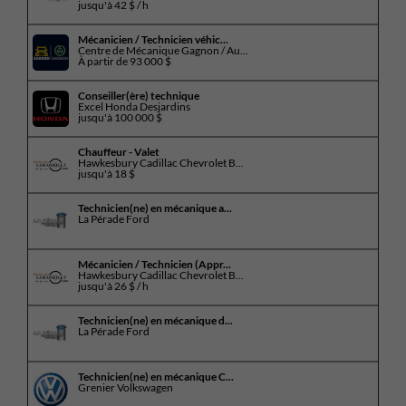
jusqu'à
42 $ / h
Mécanicien / Technicien véhic...
Centre de Mécanique Gagnon / Au...
À partir de
93 000 $
Conseiller(ère) technique
Excel Honda Desjardins
jusqu'à
100 000 $
Chauffeur - Valet
Hawkesbury Cadillac Chevrolet B...
jusqu'à
18 $
Technicien(ne) en mécanique a...
La Pérade Ford
Mécanicien / Technicien (Appr...
Hawkesbury Cadillac Chevrolet B...
jusqu'à
26 $ / h
Technicien(ne) en mécanique d...
La Pérade Ford
Technicien(ne) en mécanique C...
Grenier Volkswagen