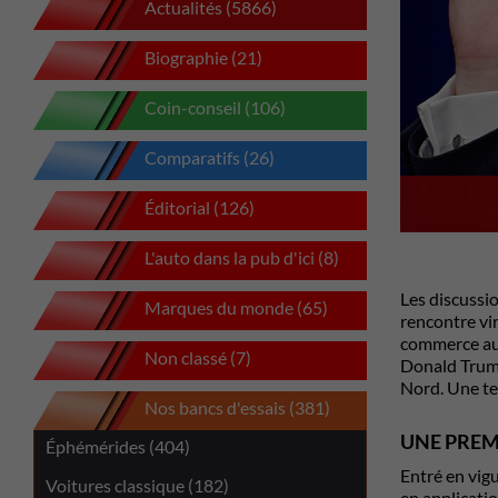
Actualités (5866)
Biographie (21)
Coin-conseil (106)
Comparatifs (26)
Éditorial (126)
L'auto dans la pub d'ici (8)
Les discussi
Marques du monde (65)
rencontre vir
commerce aut
Non classé (7)
Donald Tru
Nord. Une te
Nos bancs d'essais (381)
UNE PREM
Éphémérides (404)
Entré en vig
Voitures classique (182)
en applicatio