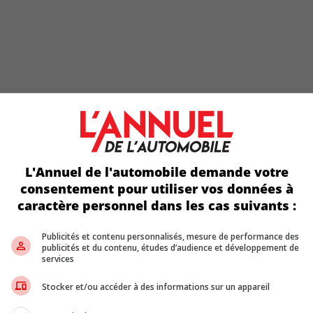
L'Annuel de l'automobile demande votre
ERIES ET LES TECHNOLOGIES AVANCÉES DANS LA MIR
consentement pour utiliser vos données à
anche souhaite également relever les exigences de contenu régi
caractère personnel dans les cas suivants :
, l’électronique de puissance et les systèmes avancés d’aide à la co
encore d’une capacité de production suffisante pour fabriquer loc
Publicités et contenu personnalisés, mesure de performance des
ion pourrait entraîner des investissements massifs dans la chaîn
publicités et du contenu, études d’audience et développement de
rication qui risque ultimement d’être refilée aux consommateurs.
services
TRUCTEURS AUTOMOBILES RÉCLAMENT LA STABILIT
Stocker et/ou accéder à des informations sur un appareil
onstructeurs automobiles souhaitent majoritairement le maintien de