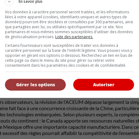
En savoir plus
EUM de pilier essentiel pour attirer les investissements, créer des
De son côté,
General Motors
considère l’accord comme indispensab
Vos données à caractère personnel seront traitées, et les informations
des règles d’origine soit introduite progressivement afin de perme
liées à votre appareil (cookies, identifiants uniques et autres types de
on
Autos Drive America
partage cette position. Selon elle, l’accor
données) pourront être stockées et consultées par 300 partenaires, ainsi
que partagées avec lui, ou utilisées spécifiquement par ce site. Nos
mpétitifs tout en maintenant une forte présence manufacturière su
partenaires et nous-mêmes sommes susceptibles d'utiliser des données
de géolocalisation précises.
Liste des partenaires.
CAT UAW RÉCLAME DES CHANGEMENTS PROFONDS
Certains fournisseurs sont susceptibles de traiter vos données à
caractère personnel sur la base de l'intérêt légitime. Vous pouvez vous y
du syndicat américain
United Auto Workers
diffère toutefois de c
opposer en gérant vos options ci-dessous. Recherchez un lien en bas de
 important des règles commerciales, incluant l’instauration de qu
cette page ou dans le menu du site pour gérer ou retirer votre
et l’établissement d’un salaire minimum manufacturier nord-américain
consentement dans les paramètres des cookies et de confidentialité.
 de limiter la délocalisation des emplois vers le Mexique. Le synd
’ACEUM si ces conditions ne sont pas respectées.
Gérer les options
Autoriser
ITÉ AVEC LA CHINE EN TOILE DE FOND
rs observateurs, la révision de l’ACEUM dépasse largement la simpl
ne fait face à une concurrence croissante de la Chine, particulièr
 des technologies embarquées. Selon plusieurs experts, la compléme
touts du continent : le Canada apporte ses ressources naturelles s
le Mexique offre une importante capacité manufacturière. Dans cet
excessif des règles pourrait affaiblir la compétitivité de l’ensemble