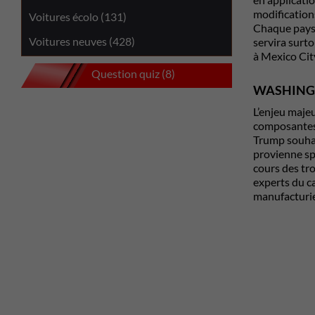
modification
Voitures écolo (131)
Chaque pays c
Voitures neuves (428)
servira surto
à
Mexico Cit
Question quiz (8)
WASHINGT
L’enjeu maje
composantes 
Trump souhait
provienne sp
cours des tr
experts du c
manufacturie