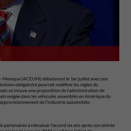
nis–Mexique (ACEUM) débuteront le 1er juillet avec une
vision obligatoire pourrait redéfinir les règles du
ts se trouve une proposition de l’administration de
ain exigée dans les véhicules assemblés en Amérique du
’approvisionnement de l’industrie automobile.
 partenaires à réévaluer l’accord six ans après son entrée
a prolongé jusqu’en 2042 ou s’il fera l’objet de