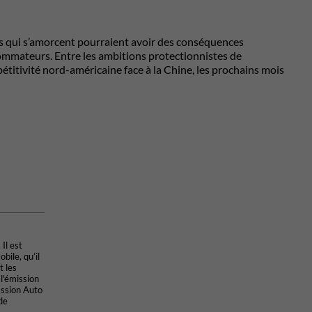
ns qui s’amorcent pourraient avoir des conséquences
sommateurs. Entre les ambitions protectionnistes de
étitivité nord-américaine face à la Chine, les prochains mois
Il est
bile, qu’il
t les
 l'émission
assion Auto
de