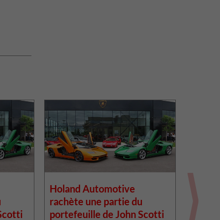
Holand Automotive
Toyota
u
rachète une partie du
nouvel
Scotti
portefeuille de John Scotti
batter