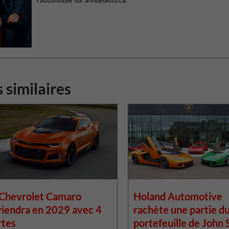
l’automobile sur annuelauto.ca.
s similaires
 Chevrolet Camaro
Holand Automotive
viendra en 2029 avec 4
rachète une partie d
rtes
portefeuille de John 