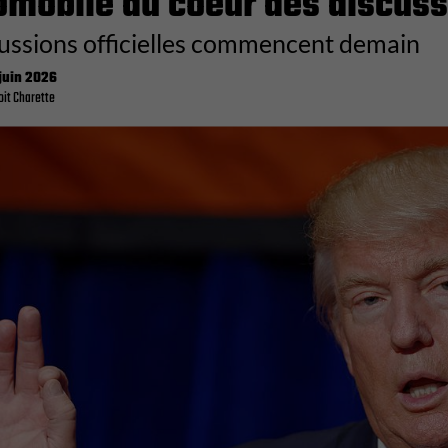
omobile au coeur des discus
cussions officielles commencent demain
juin 2026
it Charette