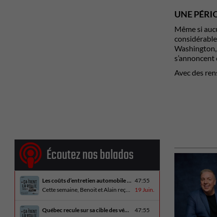
UNE PÉRI
Même si aucu
considérable
Washington, 
s’annoncent 
Avec des re
Écoutez nos balados
Les coûts d’entretien automobile en hausse
47:55
Cette semaine, Benoit et Alain reçoivent Alain Blondeau, propriétaire d’un atelier mécanique qui parle de la nouvelle réalité des coûts d’entretien en automobile. En essai routier, Alain a cinq propositions estivales et Benoit a pris la route avec une BMW i4 M60 pour ce dernier épisode de la saison. Bon été à tous!
19 Juin.
Québec recule sur sa cible des véhicules électriques
47:55