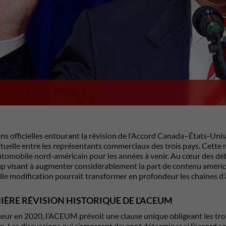
ons officielles entourant la révision de l’Accord Canada–États-U
tuelle entre les représentants commerciaux des trois pays. Cette ré
omobile nord-américain pour les années à venir. Au cœur des déba
mp
visant à augmenter considérablement la part de contenu améric
lle modification pourrait transformer en profondeur les chaînes d
IÈRE RÉVISION HISTORIQUE DE L’ACEUM
ueur en 2020, l’ACEUM prévoit une clause unique obligeant les trois
n. Les discussions qui s’amorcent devront déterminer si l’accord ser