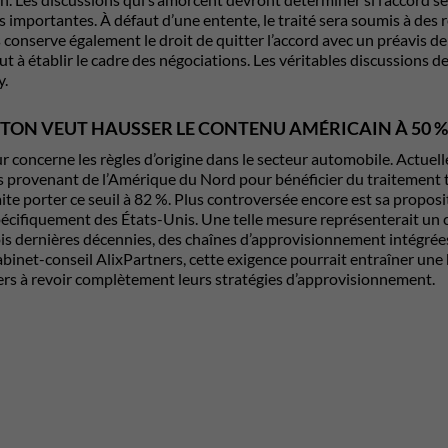
s importantes. À défaut d’une entente, le traité sera soumis à des
onserve également le droit de quitter l’accord avec un préavis de s
ut à établir le cadre des négociations. Les véritables discussions de
y
.
ON VEUT HAUSSER LE CONTENU AMÉRICAIN À 50 %
ur concerne les règles d’origine dans le secteur automobile. Actuel
provenant de l’Amérique du Nord pour bénéficier du traitement ta
e porter ce seuil à 82 %. Plus controversée encore est sa proposit
écifiquement des États-Unis. Une telle mesure représenterait un 
ois dernières décennies, des chaînes d’approvisionnement intégrées
abinet-conseil AlixPartners, cette exigence pourrait entraîner une
rs à revoir complètement leurs stratégies d’approvisionnement.